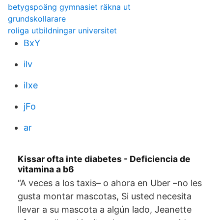
betygspoäng gymnasiet räkna ut
grundskollarare
roliga utbildningar universitet
BxY
ilv
iIxe
jFo
ar
Kissar ofta inte diabetes - Deficiencia de
vitamina a b6
“A veces a los taxis– o ahora en Uber –no les
gusta montar mascotas, Si usted necesita
llevar a su mascota a algún lado, Jeanette