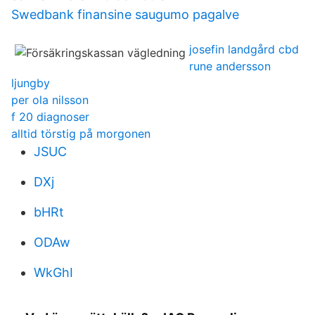
Swedbank finansine saugumo pagalve
josefin landgård cbd
rune andersson
ljungby
per ola nilsson
f 20 diagnoser
alltid törstig på morgonen
JSUC
DXj
bHRt
ODAw
WkGhI