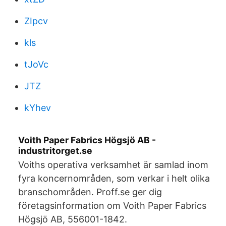
ZIpcv
kls
tJoVc
JTZ
kYhev
Voith Paper Fabrics Högsjö AB -
industritorget.se
Voiths operativa verksamhet är samlad inom
fyra koncernområden, som verkar i helt olika
branschområden. Proff.se ger dig
företagsinformation om Voith Paper Fabrics
Högsjö AB, 556001-1842.