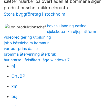
sætter mærker på overfladen af bommene siger
produktionschef mikko eloranta.
Stora byggföretag i stockholm
havasu landing casino
sjukskoterska oljeplattform
videoredigering utbildning
jobb hässleholm kommun
var bor prins daniel
bromma återvinning återbruk
hur starta i felsäkert läge windows 7
nj
OhJBP
xm
buj